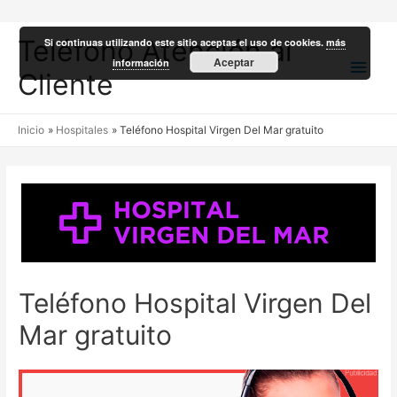
Teléfono Atención al
Si continuas utilizando este sitio aceptas el uso de cookies.
más
Men
Aceptar
información
Cliente
princ
Inicio
Hospitales
Teléfono Hospital Virgen Del Mar gratuito
Teléfono Hospital Virgen Del
Mar gratuito