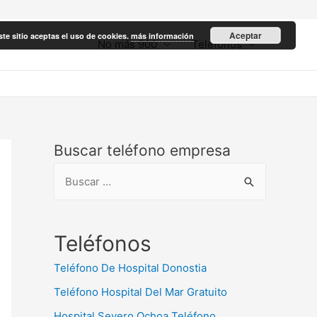
Aceptar
ste sitio aceptas el uso de cookies.
más información
No más 900
Teléfonos
Buscar teléfono empresa
B
u
s
c
Teléfonos
a
Teléfono De Hospital Donostia
r
Teléfono Hospital Del Mar Gratuito
:
Hospital Severo Ochoa Teléfono