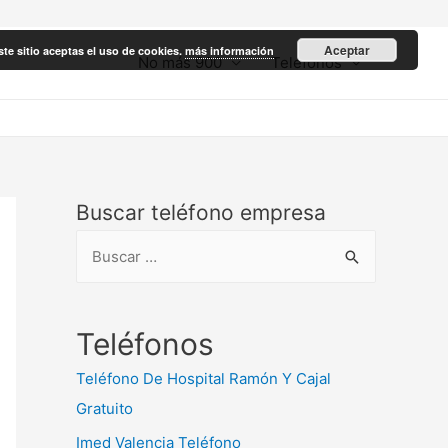
Aceptar
ste sitio aceptas el uso de cookies.
más información
No más 900
Teléfonos
Buscar teléfono empresa
B
u
s
c
Teléfonos
a
Teléfono De Hospital Ramón Y Cajal
r
Gratuito
:
Imed Valencia Teléfono