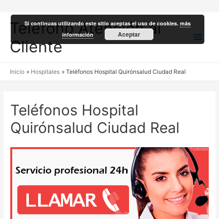
Teléfono Atención al
Si continuas utilizando este sitio aceptas el uso de cookies.
más
Men
Aceptar
información
Cliente
princ
Inicio
Hospitales
Teléfonos Hospital Quirónsalud Ciudad Real
Teléfonos Hospital
Quirónsalud Ciudad Real