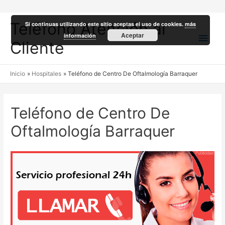
Teléfono Atención al
Si continuas utilizando este sitio aceptas el uso de cookies.
más
Men
Aceptar
información
Cliente
princ
Inicio
Hospitales
Teléfono de Centro De Oftalmología Barraquer
Teléfono de Centro De
Oftalmología Barraquer