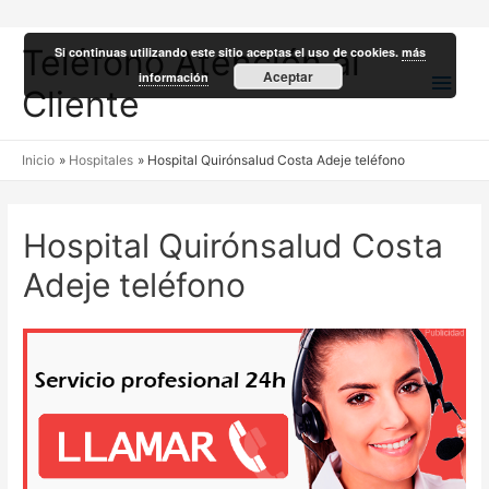
Teléfono Atención al
Si continuas utilizando este sitio aceptas el uso de cookies.
más
Men
Aceptar
información
Cliente
princ
Inicio
Hospitales
Hospital Quirónsalud Costa Adeje teléfono
Hospital Quirónsalud Costa
Adeje teléfono