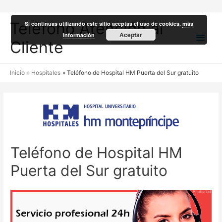
Teléfono Atención al
Si continuas utilizando este sitio aceptas el uso de cookies.
más
Men
Aceptar
información
Cliente
princ
Inicio
Hospitales
Teléfono de Hospital HM Puerta del Sur gratuito
Teléfono de Hospital HM
Puerta del Sur gratuito