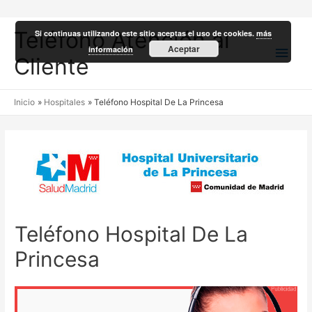
Teléfono Atención al
Si continuas utilizando este sitio aceptas el uso de cookies.
más
Men
Aceptar
información
Cliente
princ
Inicio
Hospitales
Teléfono Hospital De La Princesa
Teléfono Hospital De La
Princesa