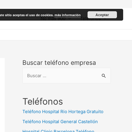
Aceptar
ste sitio aceptas el uso de cookies.
más información
No más 900
Teléfonos
Buscar teléfono empresa
B
u
s
c
Teléfonos
a
Teléfono Hospital Rio Hortega Gratuito
r
Teléfono Hospital General Castellón
:
Hospital Clinic Barcelona Teléfono