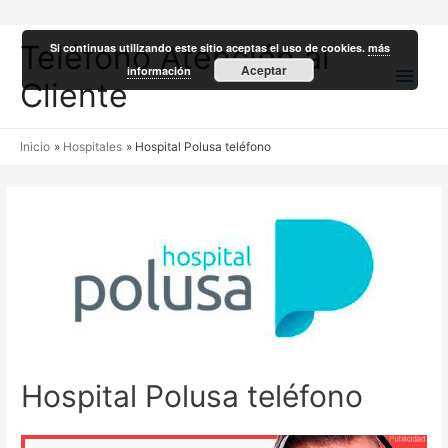
Teléfono Atención al
Si continuas utilizando este sitio aceptas el uso de cookies.
más
Men
Aceptar
información
Cliente
princ
Inicio
Hospitales
Hospital Polusa teléfono
Hospital Polusa teléfono