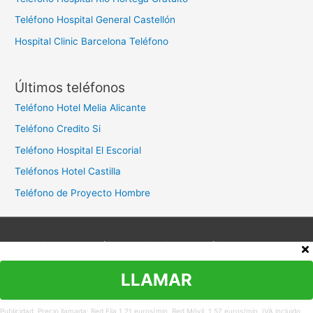
Teléfono Hospital General Castellón
Hospital Clinic Barcelona Teléfono
Últimos teléfonos
Teléfono Hotel Melia Alicante
Teléfono Credito Si
Teléfono Hospital El Escorial
Teléfonos Hotel Castilla
Teléfono de Proyecto Hombre
Aviso legal
Política de privacidad
Política de cookies
Contacto
LLAMAR
Copyright © 2026
Teléfono Atención al Cliente
Publicidad. Precio llamada: Red Fija 1,21 euros/min. Red Móvil. 1,57 euros/min. IVA incluido.