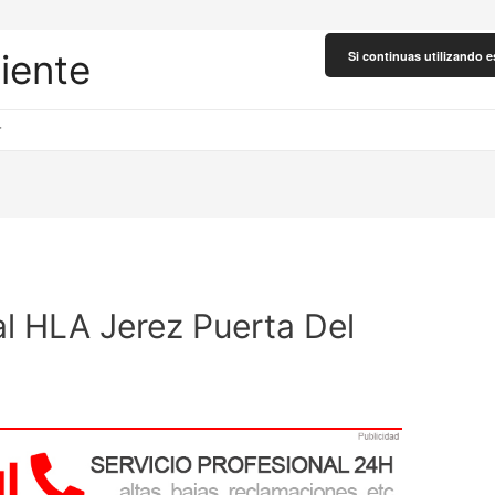
liente
Si continuas utilizando e
r
al HLA Jerez Puerta Del