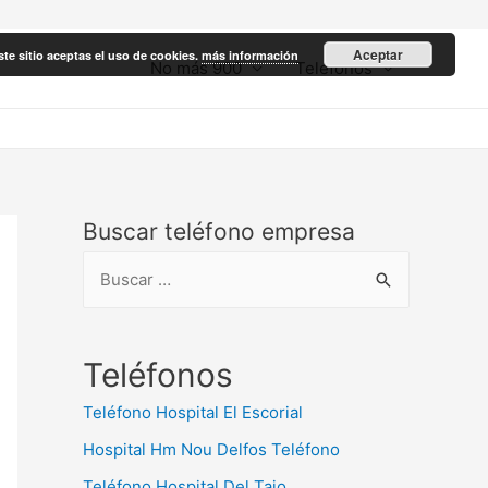
Aceptar
ste sitio aceptas el uso de cookies.
más información
No más 900
Teléfonos
Buscar teléfono empresa
B
u
s
c
Teléfonos
a
Teléfono Hospital El Escorial
r
Hospital Hm Nou Delfos Teléfono
:
Teléfono Hospital Del Tajo