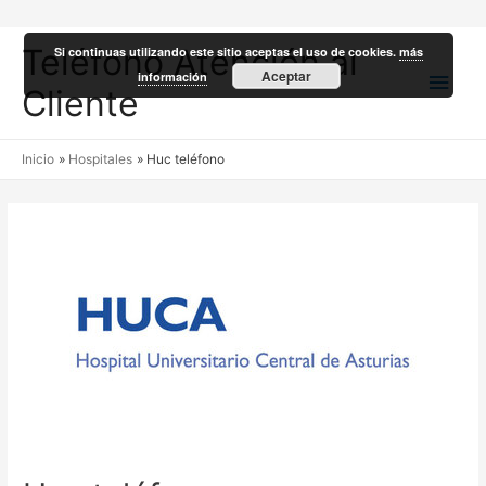
Teléfono Atención al
Si continuas utilizando este sitio aceptas el uso de cookies.
más
Men
Aceptar
información
Cliente
princ
Inicio
Hospitales
Huc teléfono