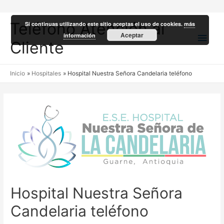
Teléfono Atención al
Si continuas utilizando este sitio aceptas el uso de cookies.
más
Men
Aceptar
información
Cliente
princ
Inicio
Hospitales
Hospital Nuestra Señora Candelaria teléfono
Hospital Nuestra Señora
Candelaria teléfono