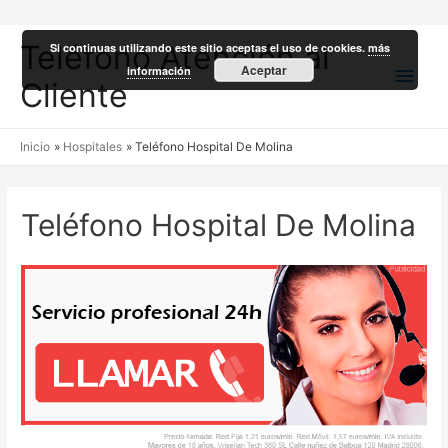
Teléfono Atención al
Si continuas utilizando este sitio aceptas el uso de cookies.
más
Men
Aceptar
información
Cliente
princ
Inicio
Hospitales
Teléfono Hospital De Molina
Teléfono Hospital De Molina