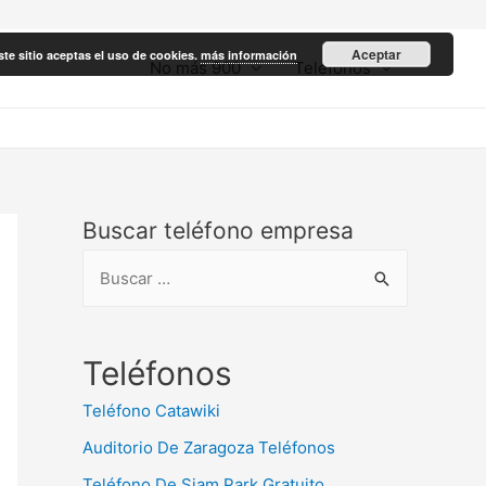
Aceptar
ste sitio aceptas el uso de cookies.
más información
No más 900
Teléfonos
Buscar teléfono empresa
B
u
s
c
Teléfonos
a
Teléfono Catawiki
r
Auditorio De Zaragoza Teléfonos
:
Teléfono De Siam Park Gratuito