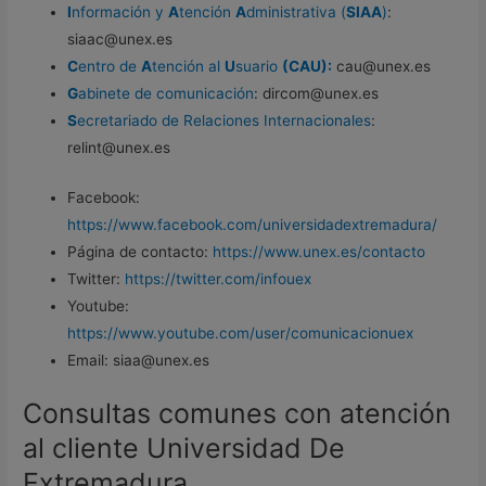
I
nformación y
A
tención
A
dministrativa (
SIAA
)
:
siaac@unex.es
C
entro de
A
tención al
U
suario
(CAU):
cau@unex.es
G
abinete de comunicación
: dircom@unex.es
S
ecretariado de Relaciones Internacionales
:
relint@unex.es
Facebook:
https://www.facebook.com/universidadextremadura/
Página de contacto:
https://www.unex.es/contacto
Twitter:
https://twitter.com/infouex
Youtube:
https://www.youtube.com/user/comunicacionuex
Email: siaa@unex.es
Consultas comunes con atención
al cliente Universidad De
Extremadura