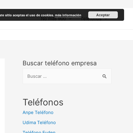
Aceptar
ste sitio aceptas el uso de cookies.
más información
No más 900
Teléfonos
Buscar teléfono empresa
B
u
s
c
Teléfonos
a
Anpe Teléfono
r
Udima Teléfono
:
Teléfono Fuden