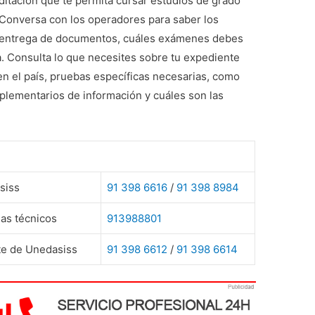
editación que te permita cursar estudios de grado
Conversa con los operadores para saber los
 de entrega de documentos, cuáles exámenes debes
ma. Consulta lo que necesites sobre tu expediente
n el país, pruebas específicas necesarias, como
mplementarios de información y cuáles son las
siss
91 398 6616
/
91 398 8984
as técnicos
913988801
te de Unedasiss
91 398 6612
/
91 398 6614