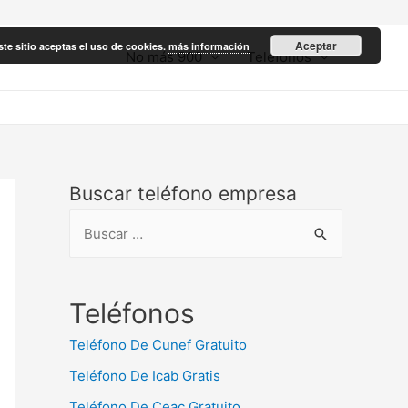
Aceptar
ste sitio aceptas el uso de cookies.
más información
No más 900
Teléfonos
Buscar teléfono empresa
B
u
s
c
Teléfonos
a
Teléfono De Cunef Gratuito
r
Teléfono De Icab Gratis
:
Teléfono De Ceac Gratuito