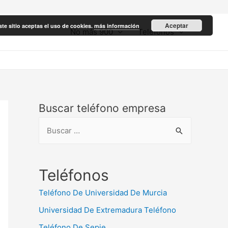
Aceptar
ste sitio aceptas el uso de cookies.
más información
No más 900
Teléfonos
Buscar teléfono empresa
B
u
s
c
Teléfonos
a
Teléfono De Universidad De Murcia
r
Universidad De Extremadura Teléfono
:
Teléfono De Sepie