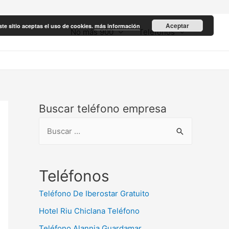
Aceptar
ste sitio aceptas el uso de cookies.
más información
No más 900
Teléfonos
Buscar teléfono empresa
B
u
s
c
Teléfonos
a
Teléfono De Iberostar Gratuito
r
Hotel Riu Chiclana Teléfono
:
Teléfono Alannia Guardamar