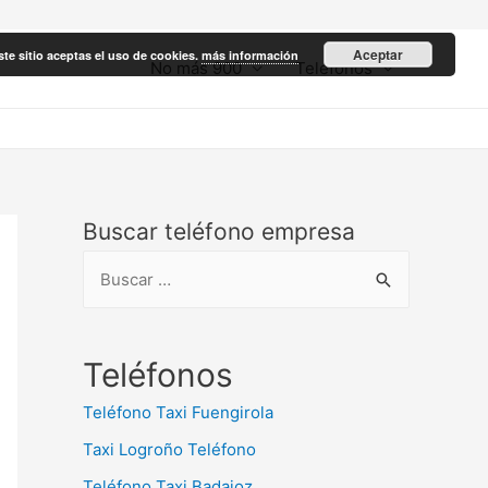
Aceptar
ste sitio aceptas el uso de cookies.
más información
No más 900
Teléfonos
Buscar teléfono empresa
B
u
s
c
Teléfonos
a
Teléfono Taxi Fuengirola
r
Taxi Logroño Teléfono
:
Teléfono Taxi Badajoz