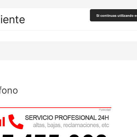
liente
Si continuas utilizando e
éfono