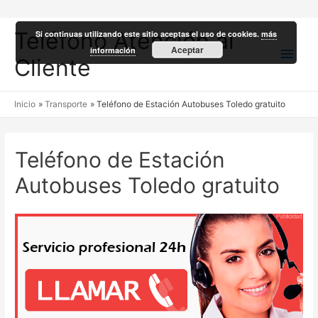
Teléfono Atención al
Si continuas utilizando este sitio aceptas el uso de cookies.
más
Men
Aceptar
información
Cliente
princ
Inicio
Transporte
Teléfono de Estación Autobuses Toledo gratuito
Teléfono de Estación
Autobuses Toledo gratuito