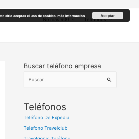
Aceptar
ste sitio aceptas el uso de cookies.
más información
No más 900
Teléfonos
Buscar teléfono empresa
B
u
s
c
Teléfonos
a
Teléfono De Expedia
r
Teléfono Travelclub
:
Travelgenio Teléfono