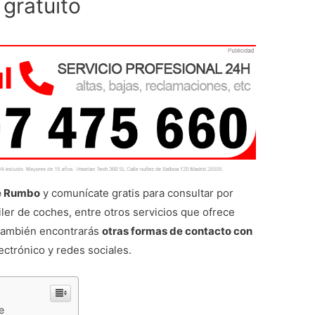
gratuito
de Rumbo
y comunícate gratis para consultar por
iler de coches, entre otros servicios que ofrece
 también encontrarás
otras formas de contacto con
ctrónico y redes sociales.
e