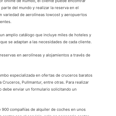
or online de Rumbo, el cliente puede encontrar
parte del mundo y realizar la reserva en el
 variedad de aerolíneas lowcost y aeropuertos
ientes.
un amplio catálogo que incluye miles de hoteles y
 que se adaptan a las necesidades de cada cliente.
 reservas en aerolíneas y alojamientos a través de
mbo especializada en ofertas de cruceros baratos
Cruceros, Pullmantur, entre otras. Para realizar
lo debe enviar un formulario solicitando un
e 900 compañías de alquiler de coches en unos