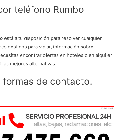
 por teléfono Rumbo
bo
está a tu disposición para resolver cualquier
res destinos para viajar, información sobre
ecesitas encontrar ofertas en hoteles o en alquiler
las mejores alternativas.
 formas de contacto.