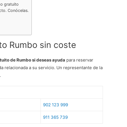
o gratuito
cto. Conócelas.
to Rumbo sin coste
atuito de Rumbo si deseas ayuda
para reservar
da relacionada a su servicio. Un representante de la
.
902 123 999
911 365 739