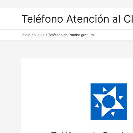
Teléfono Atención al C
Inicio
Viajes
Teléfono de Rumbo gratuito