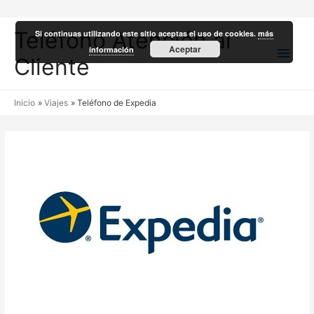
Teléfono Atención al
Si continuas utilizando este sitio aceptas el uso de cookies.
más
Men
Aceptar
información
Cliente
princ
Inicio
Viajes
Teléfono de Expedia