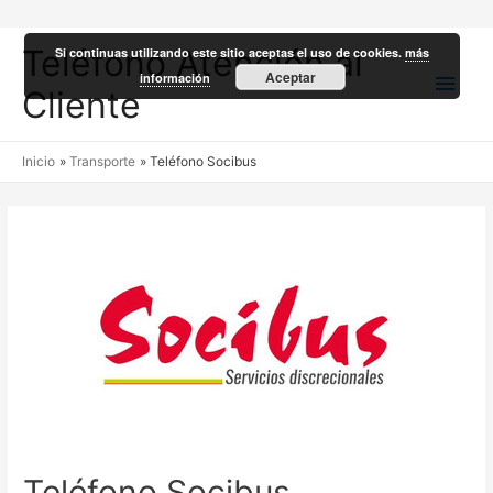
Teléfono Atención al
Si continuas utilizando este sitio aceptas el uso de cookies.
más
Men
Aceptar
información
Cliente
princ
Inicio
Transporte
Teléfono Socibus
Teléfono Socibus