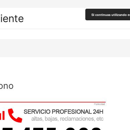
liente
Si continuas utilizando e
fono