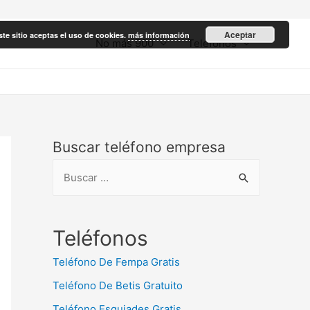
Aceptar
ste sitio aceptas el uso de cookies.
más información
No más 900
Teléfonos
Buscar teléfono empresa
B
u
s
c
Teléfonos
a
Teléfono De Fempa Gratis
r
Teléfono De Betis Gratuito
:
Teléfono Esquiades Gratis