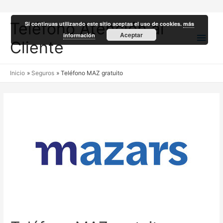
Teléfono Atención al
Si continuas utilizando este sitio aceptas el uso de cookies.
más
Men
Aceptar
información
Cliente
princ
Inicio
Seguros
Teléfono MAZ gratuito