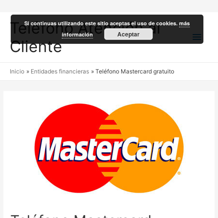
Teléfono Atención al
Si continuas utilizando este sitio aceptas el uso de cookies.
más
Men
Aceptar
información
Cliente
princ
Inicio
Entidades financieras
Teléfono Mastercard gratuito