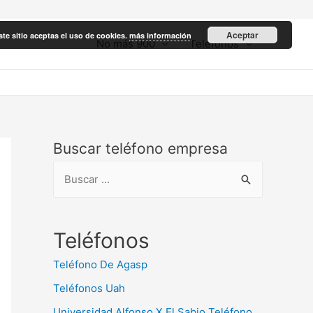
Aceptar
ste sitio aceptas el uso de cookies.
más información
No más 900
Teléfonos
Buscar teléfono empresa
B
u
s
c
Teléfonos
a
Teléfono De Agasp
r
Teléfonos Uah
:
Universidad Alfonso X El Sabio Teléfono