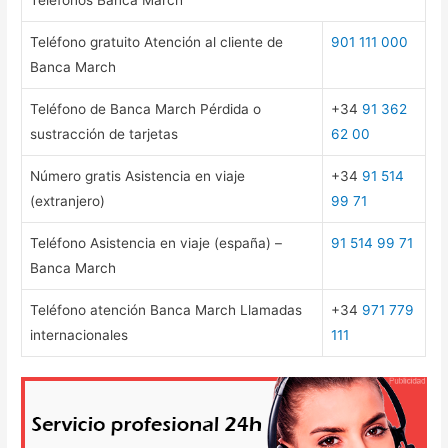
Teléfono gratuito Atención al cliente de
901 111 000
Banca March
Teléfono de Banca March Pérdida o
+34
91 362
sustracción de tarjetas
62 00
Número gratis Asistencia en viaje
+34
91 514
(extranjero)
99 71
Teléfono Asistencia en viaje (españa) –
91 514 99 71
Banca March
Teléfono atención Banca March Llamadas
+34
971 779
internacionales
111