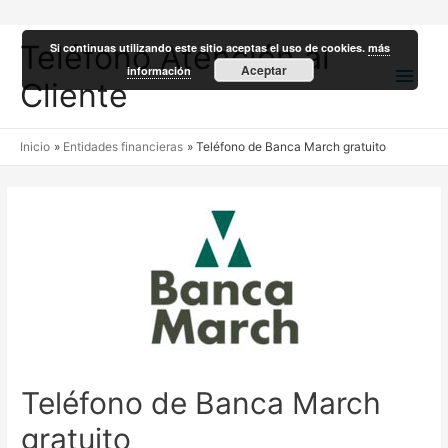
Teléfono Atención al
Si continuas utilizando este sitio aceptas el uso de cookies.
más
Men
Aceptar
información
Cliente
princ
Inicio
Entidades financieras
Teléfono de Banca March gratuito
Teléfono de Banca March
gratuito