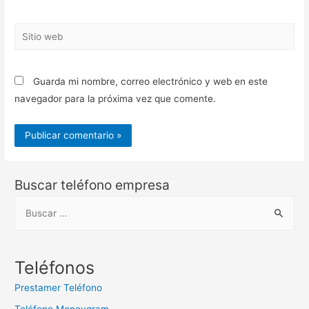
Sitio
web
Guarda mi nombre, correo electrónico y web en este
navegador para la próxima vez que comente.
Buscar teléfono empresa
B
u
s
c
Teléfonos
a
Prestamer Teléfono
r
Teléfono Moneygram