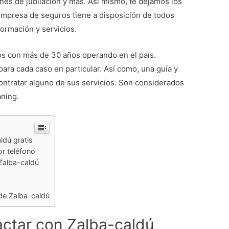
nes de jubilación y más. Así mismo, te dejamos los
mpresa de seguros tiene a disposición de todos
formación y servicios.
s con más de 30 años operando en el país.
ra cada caso en particular. Así como, una guía y
ntratar alguno de sus servicios. Son considerados
aning.
ldú gratis
or teléfono
 Zalba-caldú
 de Zalba-caldú
actar con Zalba-caldú