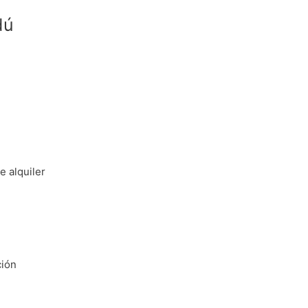
dú
e alquiler
ción