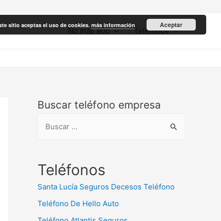
Aceptar
ste sitio aceptas el uso de cookies.
más información
No más 900
Teléfonos
Buscar teléfono empresa
B
u
s
c
Teléfonos
a
Santa Lucía Seguros Decesos Teléfono
r
Teléfono De Hello Auto
:
Teléfono Atlantis Seguros