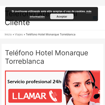
Teléfono Atención al
Si continuas utilizando este sitio aceptas el uso de cookies.
más
Men
Aceptar
información
Cliente
princ
Inicio
Viajes
Teléfono Hotel Monarque Torreblanca
Teléfono Hotel Monarque
Torreblanca