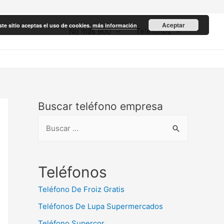
Aceptar
ste sitio aceptas el uso de cookies.
más información
No más 900
Teléfonos
Buscar teléfono empresa
B
u
s
c
Teléfonos
a
Teléfono De Froiz Gratis
r
Teléfonos De Lupa Supermercados
:
Teléfono Supercor