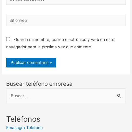
electrónico*
Sitio
web
Guarda mi nombre, correo electrónico y web en este
navegador para la próxima vez que comente.
Buscar teléfono empresa
B
u
s
c
Teléfonos
a
Emasagra Teléfono
r