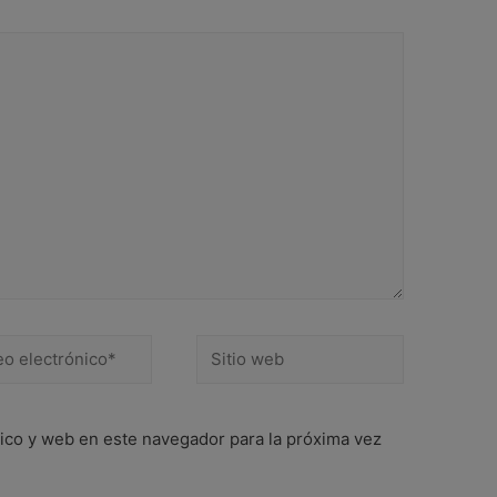
Sitio
ónico*
web
ico y web en este navegador para la próxima vez