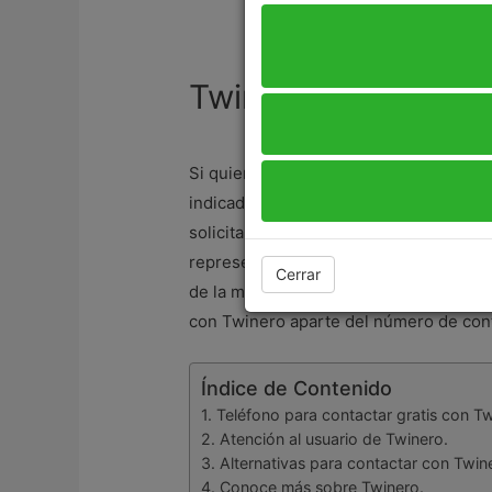
Twinero teléfono
Si quieres conocer alguna empresa que
indicado, ya que te facilitaremos el
núm
solicitar mini préstamos de forma onli
representante de sus oficinas estará d
Cerrar
de la mejor manera posible. También 
con Twinero aparte del número de con
Índice de Contenido
Teléfono para contactar gratis con Tw
Atención al usuario de Twinero.
Alternativas para contactar con Twin
Conoce más sobre Twinero.