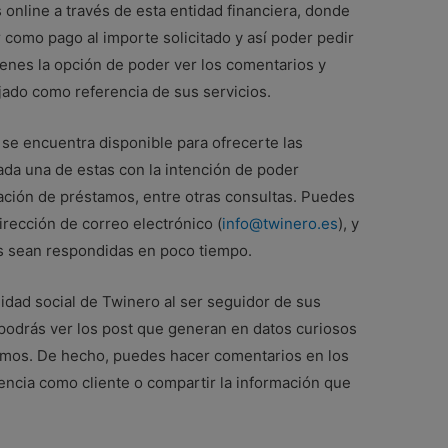
online a través de esta entidad financiera, donde
 como pago al importe solicitado y así poder pedir
enes la opción de poder ver los comentarios y
jado como referencia de sus servicios.
e encuentra disponible para ofrecerte las
ada una de estas con la intención de poder
tación de préstamos, entre otras consultas. Puedes
irección de correo electrónico (
info@twinero.es
), y
as sean respondidas en poco tiempo.
dad social de Twinero al ser seguidor de sus
 podrás ver los post que generan en datos curiosos
tamos. De hecho, puedes hacer comentarios en los
iencia como cliente o compartir la información que