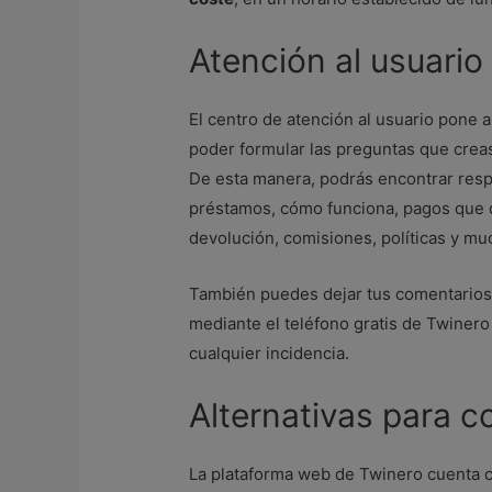
Atención al usuario
El centro de atención al usuario pone a
poder formular las preguntas que creas
De esta manera, podrás encontrar resp
préstamos, cómo funciona, pagos que d
devolución, comisiones, políticas y m
También puedes dejar tus comentarios 
mediante el teléfono gratis de Twinero
cualquier incidencia.
Alternativas para c
La plataforma web de Twinero cuenta 