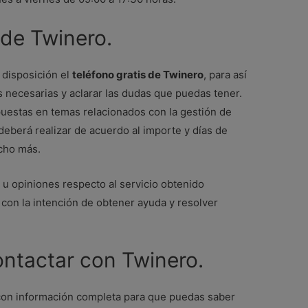
 de Twinero.
 disposición el
teléfono gratis de Twinero
, para así
 necesarias y aclarar las dudas que puedas tener.
uestas en temas relacionados con la gestión de
eberá realizar de acuerdo al importe y días de
ucho más.
u opiniones respecto al servicio obtenido
 con la intención de obtener ayuda y resolver
ontactar con Twinero.
con información completa para que puedas saber