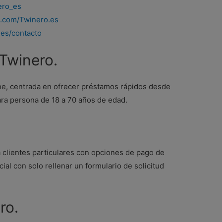
ero_es
k.com/Twinero.es
.es/contacto
Twinero.
ine, centrada en ofrecer préstamos rápidos desde
ra persona de 18 a 70 años de edad.
a clientes particulares con opciones de pago de
ial con solo rellenar un formulario de solicitud
ro.