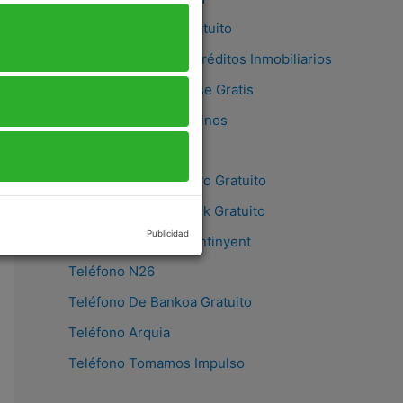
Teléfono Revolut Gratuito
Teléfono Unión De Créditos Inmobiliarios
Teléfono Transferwise Gratis
Teléfono Banco Caminos
Teléfono Kredito24
Teléfono Banca Pueyo Gratuito
Teléfono De Self Bank Gratuito
Publicidad
Teléfono De Caixa Ontinyent
Teléfono N26
Teléfono De Bankoa Gratuito
Teléfono Arquia
Teléfono Tomamos Impulso