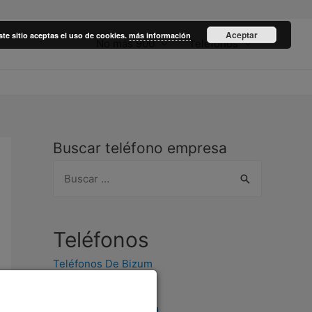
Aceptar
ste sitio aceptas el uso de cookies.
más información
No más 900
Teléfonos
Buscar teléfono empresa
B
u
s
c
Teléfonos
a
Teléfonos De Bizum
r
Teléfono De Fidinda
:
Teléfono De Servired