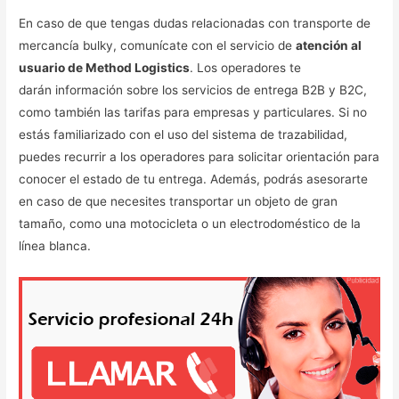
En caso de que tengas dudas relacionadas con transporte de
mercancía bulky, comunícate con el servicio de
atención al
usuario de Method Logistics
. Los operadores te
darán información sobre los servicios de entrega B2B y B2C,
como también las tarifas para empresas y particulares. Si no
estás familiarizado con el uso del sistema de trazabilidad,
puedes recurrir a los operadores para solicitar orientación para
conocer el estado de tu entrega. Además, podrás asesorarte
en caso de que necesites transportar un objeto de gran
tamaño, como una motocicleta o un electrodoméstico de la
línea blanca.