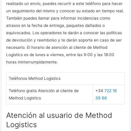
realizado un envío, puedes recurrir a este teléfono para hacer
un seguimiento del mismo y conocer su estado en tiempo real.
También puedes llamar para informar incidencias como
atrasos en la fecha de entrega, paquetes dañados o
equivocados. Los operadores te darán a conocer las políticas
de devolución y reembolso y te darán soporte en caso de ser
necesario. El horario de atención al cliente de Method
Logistics es de lunes a viernes, entre las 9:00 y las 18:00
horas ininterrumpidamente.
Teléfonos Method Logistics
Teléfono gratis Atención al cliente de
+34
722 16
Method Logistics
39 66
Atención al usuario de Method
Logistics