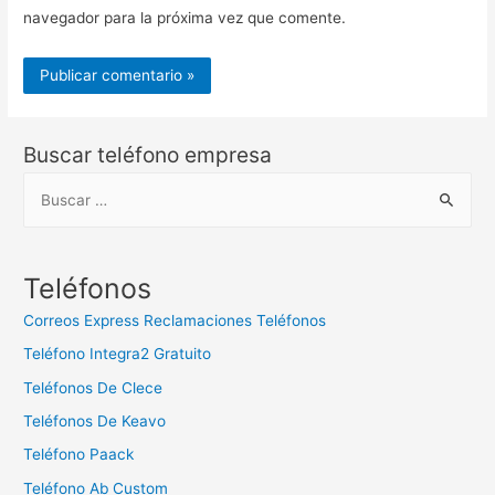
navegador para la próxima vez que comente.
Buscar teléfono empresa
B
u
s
c
Teléfonos
a
Correos Express Reclamaciones Teléfonos
r
Teléfono Integra2 Gratuito
:
Teléfonos De Clece
Teléfonos De Keavo
Teléfono Paack
Teléfono Ab Custom