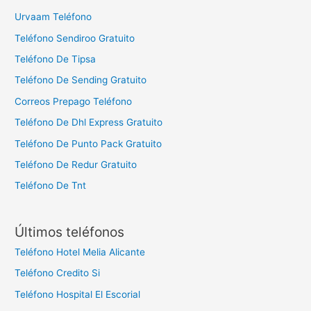
Urvaam Teléfono
Teléfono Sendiroo Gratuito
Teléfono De Tipsa
Teléfono De Sending Gratuito
Correos Prepago Teléfono
Teléfono De Dhl Express Gratuito
Teléfono De Punto Pack Gratuito
Teléfono De Redur Gratuito
Teléfono De Tnt
Últimos teléfonos
Teléfono Hotel Melia Alicante
Teléfono Credito Si
Teléfono Hospital El Escorial