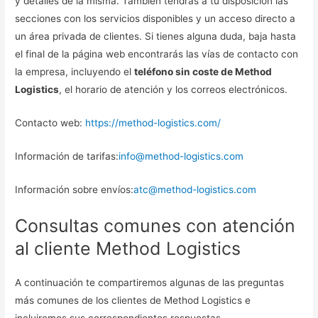
y detalles de la misma. También tendrás a tu disposición las
secciones con los servicios disponibles y un acceso directo a
un área privada de clientes. Si tienes alguna duda, baja hasta
el final de la página web encontrarás las vías de contacto con
la empresa, incluyendo el
teléfono sin coste de Method
Logistics
, el horario de atención y los correos electrónicos.
Contacto web:
https://method-logistics.com/
Información de tarifas:
info@method-logistics.com
Información sobre envíos:
atc@method-logistics.com
Consultas comunes con atención
al cliente Method Logistics
A continuación te compartiremos algunas de las preguntas
más comunes de los clientes de Method Logistics e
incluiremos sus correspondientes respuestas.