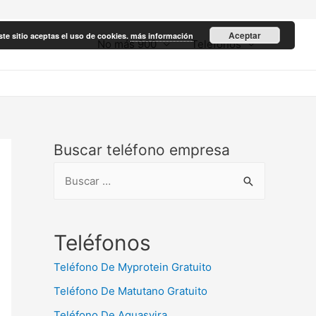
Aceptar
ste sitio aceptas el uso de cookies.
más información
No más 900
Teléfonos
Buscar teléfono empresa
B
u
s
c
Teléfonos
a
Teléfono De Myprotein Gratuito
r
Teléfono De Matutano Gratuito
:
Teléfono De Aguasvira