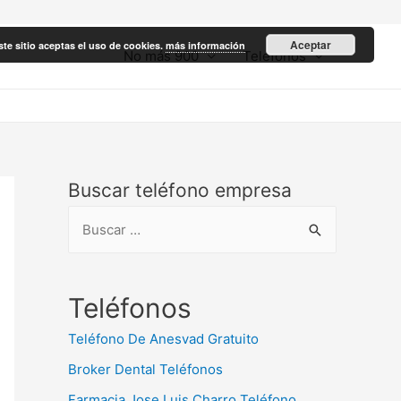
Aceptar
ste sitio aceptas el uso de cookies.
más información
No más 900
Teléfonos
Buscar teléfono empresa
B
u
s
c
Teléfonos
a
Teléfono De Anesvad Gratuito
r
Broker Dental Teléfonos
:
Farmacia Jose Luis Charro Teléfono