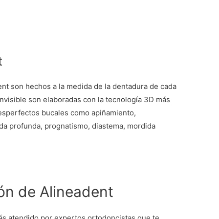
t
ent son hechos a la medida de la dentadura de cada
invisible son elaboradas con la tecnología 3D más
desperfectos bucales como apiñamiento,
da profunda, prognatismo, diastema, mordida
ón de Alineadent
ás atendido por expertos ortodoncistas que te