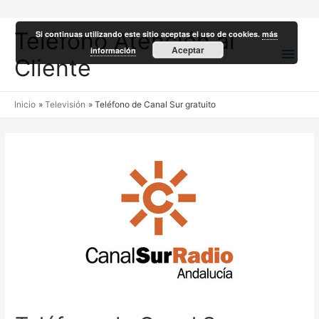
Teléfono Atención al
Si continuas utilizando este sitio aceptas el uso de cookies.
más
Men
Aceptar
información
Cliente
princ
Inicio
Televisión
Teléfono de Canal Sur gratuito