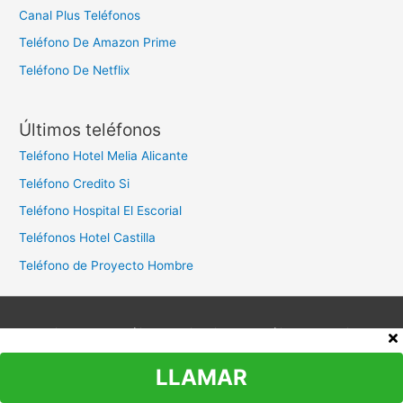
a
Canal Plus Teléfonos
r
Teléfono De Amazon Prime
:
Teléfono De Netflix
Últimos teléfonos
Teléfono Hotel Melia Alicante
Teléfono Credito Si
Teléfono Hospital El Escorial
Teléfonos Hotel Castilla
Teléfono de Proyecto Hombre
Aviso legal
Política de privacidad
Política de cookies
Contacto
LLAMAR
Copyright © 2026
Teléfono Atención al Cliente