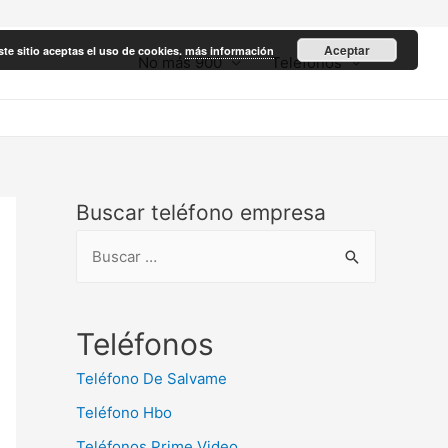
Aceptar
ste sitio aceptas el uso de cookies.
más información
No más 900
Teléfonos
Buscar teléfono empresa
B
u
s
c
Teléfonos
a
Teléfono De Salvame
r
Teléfono Hbo
:
Teléfonos Prime Video