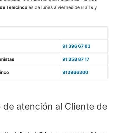
 de Telecinco
es de lunes a viernes de 8 a 19 y
91 396 67 83
onistas
91 358 87 17
cinco
913966300
de atención al Cliente de