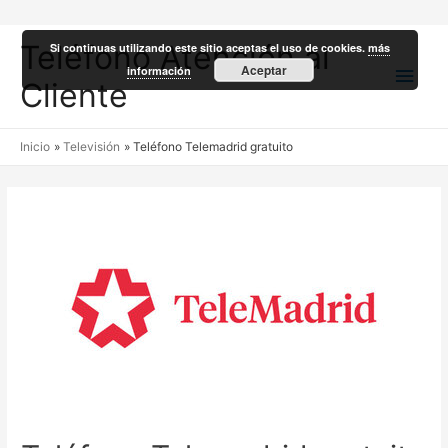
Teléfono Atención al
Si continuas utilizando este sitio aceptas el uso de cookies.
más
Men
Aceptar
información
Cliente
princ
Inicio
Televisión
Teléfono Telemadrid gratuito