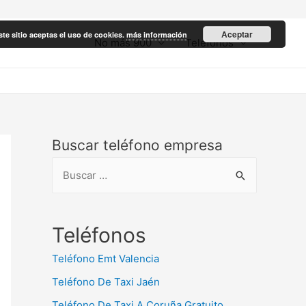
Aceptar
ste sitio aceptas el uso de cookies.
más información
No más 900
Teléfonos
Buscar teléfono empresa
B
u
s
c
Teléfonos
a
Teléfono Emt Valencia
r
Teléfono De Taxi Jaén
:
Teléfono De Taxi A Coruña Gratuito