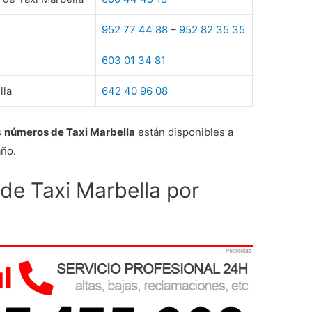
952 77 44 88
–
952 82 35 35
603 01 34 81
lla
642 40 96 08
s
números de Taxi Marbella
están disponibles a
año.
 de Taxi Marbella por