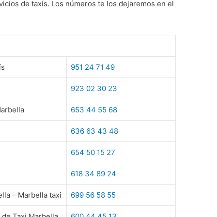
icios de taxis. Los números te los dejaremos en el
ís
951 24 71 49
923 02 30 23
arbella
653 44 55 68
636 63 43 48
654 50 15 27
618 34 89 24
lla – Marbella taxi
699 56 58 55
 de Taxi Marbella
600 44 45 13