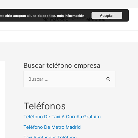
Aceptar
ste sitio aceptas el uso de cookies.
más información
No más 900
Teléfonos
Buscar teléfono empresa
B
u
s
c
Teléfonos
a
Teléfono De Taxi A Coruña Gratuito
r
Teléfono De Metro Madrid
:
Taxi Santander Teléfono