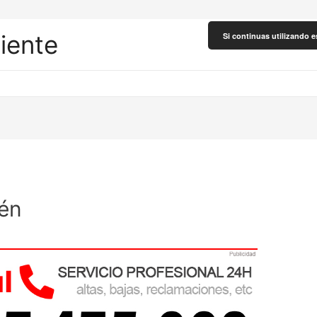
liente
Si continuas utilizando e
aén