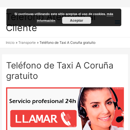
Teléfono Atención al
Si continuas utilizando este sitio aceptas el uso de cookies.
más
Men
Aceptar
información
Cliente
princ
Inicio
Transporte
Teléfono de Taxi A Coruña gratuito
Teléfono de Taxi A Coruña
gratuito