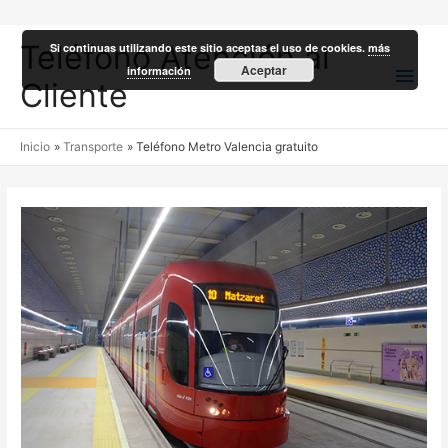
Teléfono Atención al
Si continuas utilizando este sitio aceptas el uso de cookies.
más
Men
Aceptar
información
Cliente
princ
Inicio
Transporte
Teléfono Metro Valencia gratuito