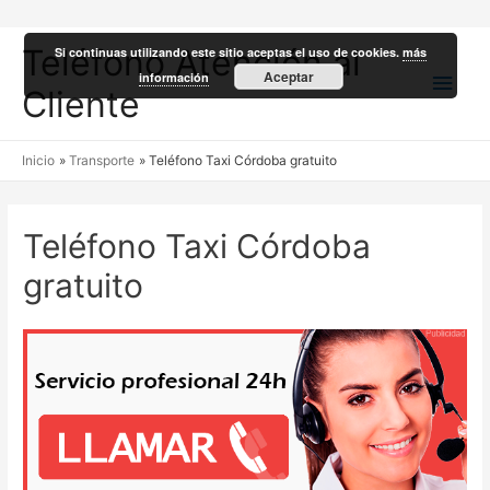
Teléfono Atención al
Si continuas utilizando este sitio aceptas el uso de cookies.
más
Men
Aceptar
información
Cliente
princ
Inicio
Transporte
Teléfono Taxi Córdoba gratuito
Teléfono Taxi Córdoba
gratuito