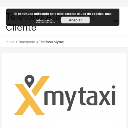
Teléfono Atención al
Si continuas utilizando este sitio aceptas el uso de cookies.
más
Men
Aceptar
información
Cliente
princ
Inicio
Transporte
Teléfono Mytaxi