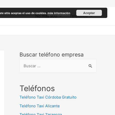
Aceptar
ste sitio aceptas el uso de cookies.
más información
No más 900
Teléfonos
Buscar teléfono empresa
B
u
s
c
Teléfonos
a
Teléfono Taxi Córdoba Gratuito
r
Teléfono Taxi Alicante
:
Teléfono Taxi Zaragoza