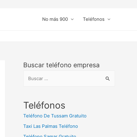
No más 900
Teléfonos
Buscar teléfono empresa
B
u
s
c
Teléfonos
a
Teléfono De Tussam Gratuito
r
Taxi Las Palmas Teléfono
:
Teléfono Samar Gratuito